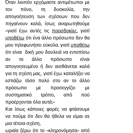
Όταν λοιπόν ερχόμαστε αντιμέτωποι με 
τον πόνο, τη δυσκολία, την 
απογοήτευση των σχέσεων που δεν 
πηγαίνουν καλά, ίσως αναρωτηθούμε 
«γιατί έχω αυτές τις 
προσδοκίες
, γιατί 
υποθέτω
 ότι ένα άλλο πρόσωπο δεν θα 
μου τηλεφωνήσει εύκολα, γιατί 
υποθέτω
ότι είναι  δική μου δουλειά να εντοπίσω 
αν το άλλο πρόσωπο είναι 
απογοητευμένο ή δεν αισθάνεται καλά 
για τη σχέση μας, γιατί έχω καταλήξει να 
εστιάζω τόσο πολύ στο αν το άλλο 
πρόσωπο με προσεγγίζει με 
συστηματικό τρόπο, από πού 
προέρχονται όλα αυτά;» 
Και ίσως κάποιες φορές να φτάσουμε 
να πούμε ότι δεν θα ήθελα να είμαι σε 
μια τέτοια σχέση, 
ωραία ξέρω ότι το «κληρονόμησα» από 