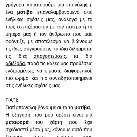
γρήγορα παρατηρούμε μια επανάληψη, 
ένα 
μοτίβο
 επαναλαμβανόμενο στις 
ενήλικες σχέσεις μας, ανάλογα με το 
πώς σχετιζόμασταν με τον πατέρα ή τη 
μητέρα μας ή τον άνθρωπο που μας 
φρόντιζε, με αποτέλεσμα να βιώνουμε 
τις ίδιες 
συγκρούσεις
, τα ίδια 
διλήμματα
, 
τις ίδιες 
απογοητεύσεις
, τα ίδια 
αδιέξοδα
, παρά τις καλές μας προθέσεις 
ενδεχομένως να είμαστε διαφορετικοί, 
πιο ώριμοι και πιο συνειδητοποιημένοι 
στις ενήλικες σχέσεις μας.  
ΓΙΑΤΙ;
Γιατί επαναλαμβάνουμε αυτά τα 
μοτίβα
; 
Η εξήγηση που μου αρέσει είναι μια 
μεταφορά
 του χάρτη που έχει 
σχεδιαστεί μέσα μας, κάνουμε αυτό που 
ξέρουμε, όπως περίπου όταν 