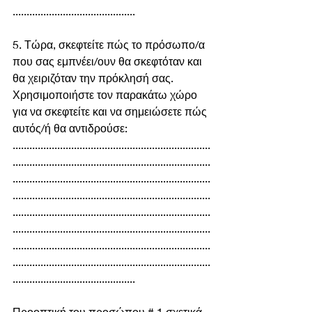
............................................
5. Τώρα, σκεφτείτε πώς το πρόσωπο/α 
που σας εμπνέει/ουν θα σκεφτόταν και 
θα χειριζόταν την πρόκλησή σας. 
Χρησιμοποιήστε τον παρακάτω χώρο 
για να σκεφτείτε και να σημειώσετε πώς 
αυτός/ή θα αντιδρούσε:
.......................................................................
.......................................................................
.......................................................................
.......................................................................
.......................................................................
.......................................................................
.......................................................................
.......................................................................
............................................
Προοπτική του προσώπου # 1 σχετικά 