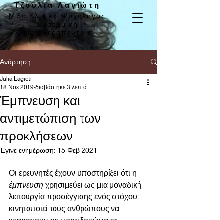
Τζούλια Λαγιώτη
MSc Κλινική Ψυχολόγος
Συστημική
ψυχοθεραπεύτρια
Ανάρτηση
Julia Lagioti
18 Νοε 2019
διαβάστηκε 3 λεπτά
Έμπνευση και
αντιμετώπιση των
προκλήσεων
Έγινε ενημέρωση:
15 Φεβ 2021
Οι ερευνητές έχουν υποστηρίξει ότι η 
έμπνευση
 χρησιμεύει ως μια μοναδική 
λειτουργία προσέγγισης ενός στόχου: 
κινητοποιεί τους ανθρώπους να 
εκφράσουν τις προσδοκώμενες 