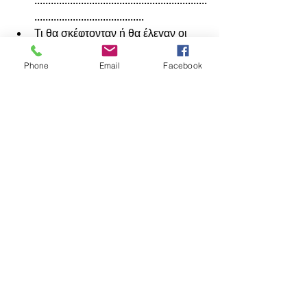
........................................  
Τι θα σκέφτονταν ή θα έλεγαν οι 
άνθρωποι που σας εμπνέουν 
σχετικά με τη νοοτροπία σας και 
Phone
Email
Facebook
την προσέγγισή σας αναφορικά με 
το 
μέλλον;.................................................
...............................................................
...............................................................
...............................................................
...............................................................
...............................................................
...............................................................
...............................................................
...............................................................
...............................................................
...............................................................
....................................... 