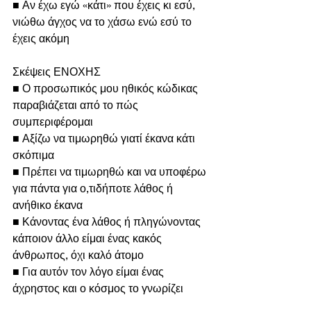
■ Αν έχω εγώ «κάτι» που έχεις κι εσύ, 
νιώθω άγχος να το χάσω ενώ εσύ το 
έχεις ακόμη
Σκέψεις ΕΝΟΧΗΣ
■ Ο προσωπικός μου ηθικός κώδικας 
παραβιάζεται από το πώς 
συμπεριφέρομαι
■ Αξίζω να τιμωρηθώ γιατί έκανα κάτι 
σκόπιμα
■ Πρέπει να τιμωρηθώ και να υποφέρω 
για πάντα για ο,τιδήποτε λάθος ή 
ανήθικο έκανα 
■ Κάνοντας ένα λάθος ή πληγώνοντας 
κάποιον άλλο είμαι ένας κακός 
άνθρωπος, όχι καλό άτομο 
■ Για αυτόν τον λόγο είμαι ένας 
άχρηστος και ο κόσμος το γνωρίζει 