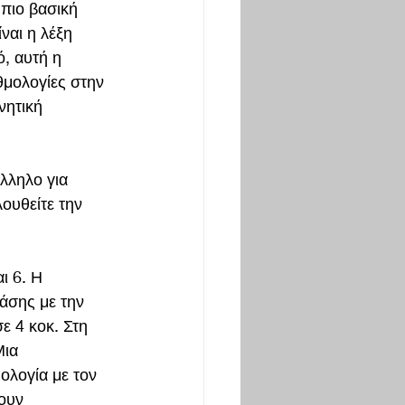
 πιο βασική 
ίναι η λέξη 
, αυτή η 
θμολογίες στην 
νητική 
λληλο για 
υθείτε την 
ι 6. Η 
άσης με την 
ε 4 κοκ. Στη 
ια 
ολογία με τον 
ουν 