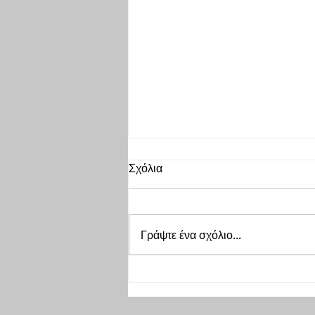
10 πράγματα που οι γονείς
Σχόλια
ΔΕΝ πρέπει να κάνουν
#1 ΝΑ ΑΓΝΟΕΊΤΕ Ή ΝΑ
ΠΑΡΑΜΕΛΕΙΤΕ ΝΑ ΦΡΟΝΤΙΣΤΕ
Γράψτε ένα σχόλιο...
ΝΑ ΜΑΘΟΥΝ ΤΑ ΠΑΙΔΙΑ ΣΑΣ ΤΙ
ΕΙΝΑΙ ΥΓΕΙΝΟ ΚΑΙ ΤΙ ΟΧΙ μέσα
από το να τους το διδάξετε από
πολύ...