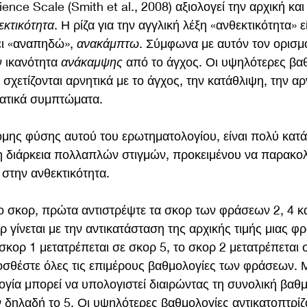
ience Scale (Smith et al., 2008) αξιολογεί την αρχική και
εκτικότητα
. Η ρίζα για την αγγλική λέξη «ανθεκτικότητα» ε
ει «αναπηδώ», 
ανακάμπτω
. Σύμφωνα με αυτόν τον ορισμό
ν ικανότητα 
ανάκαμψης
 από το άγχος. Οι υψηλότερες βα
σχετίζονται αρνητικά με το άγχος, την κατάθλιψη, την αρ
ματικά συμπτώματα.
μης φύσης αυτού του ερωτηματολογίου, είναι πολύ κατά
 διάρκεια πολλαπλών στιγμών, προκειμένου να παρακολο
στην ανθεκτικότητα.
το σκορ, πρώτα αντιστρέψτε τα σκορ των φράσεων 2, 4 κα
 γίνεται με την αντικατάσταση της αρχικής τιμής μιας φρ
ο σκορ 1 μετατρέπεται σε σκορ 5, το σκορ 2 μετατρέπεται σ
σθέστε όλες τις επιμέρους βαθμολογίες των φράσεων. Μ
γία μπορεί να υπολογιστεί διαιρώντας τη συνολική βαθμ
δηλαδή το 5. Οι υψηλότερες βαθμολογίες αντικατοπτρίζ