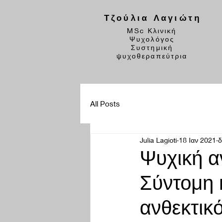
Τζούλια Λαγιώτη
MSc Κλινική
Ψυχολόγος
Συστημική
ψυχοθεραπεύτρια
All Posts
Julia Lagioti
18 Ιαν 2021
δ
Ψυχική α
Σύντομη 
ανθεκτικ