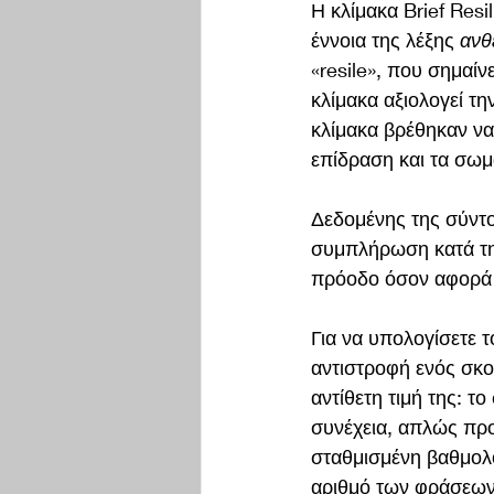
Η κλίμακα Brief Resil
έννοια της λέξης 
ανθ
«resile», που σημαίν
κλίμακα αξιολογεί τη
κλίμακα βρέθηκαν να 
επίδραση και τα σω
Δεδομένης της σύντο
συμπλήρωση κατά τη
πρόοδο όσον αφορά 
Για να υπολογίσετε 
αντιστροφή ενός σκορ
αντίθετη τιμή της: τ
συνέχεια, απλώς προ
σταθμισμένη βαθμολο
αριθμό των φράσεων 