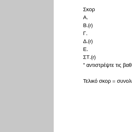
Σκορ
Α.
Β.(r)
Γ.
Δ.(r)
Ε.
ΣΤ.(r)
* αντιστρέψτε τις βα
Τελικό σκορ = συνολ