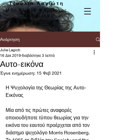
Τζούλια Λαγιώτη
MSc Κλινική Ψυχολόγος
Συστημική
ψυχοθεραπεύτρια
Ανάρτηση
Julia Lagioti
16 Δεκ 2019
διαβάστηκε 3 λεπτά
Αυτο-εικόνα
Έγινε ενημέρωση:
15 Φεβ 2021
Η Ψυχολογία της Θεωρίας της Αυτο-
Εικόνας
Μία από τις πρώτες αναφορές 
οποιουδήποτε τύπου θεωρίας για την 
εικόνα του εαυτού προέρχεται από τον 
διάσημο ψυχολόγο Morris Rosenberg. 
Το 1965 το βιβλίο του Society and the 