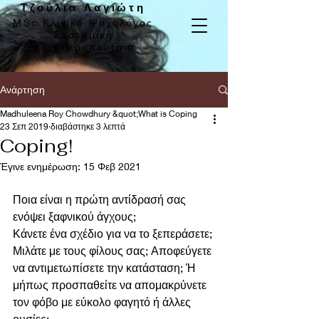
Τζούλια Λαγιώτη
MSc Κλινική Ψυχολόγος
Συστημική
ψυχοθεραπεύτρια
Ανάρτηση
Madhuleena Roy Chowdhury &quot;What is Coping
23 Σεπ 2019
διαβάστηκε 3 λεπτά
Coping!
Έγινε ενημέρωση:
15 Φεβ 2021
Ποια είναι η πρώτη αντίδρασή σας 
ενόψει ξαφνικού άγχους;
Κάνετε ένα σχέδιο για να το ξεπεράσετε; 
Μιλάτε με τους φίλους σας; Αποφεύγετε 
να αντιμετωπίσετε την κατάσταση; Ή 
μήπως προσπαθείτε να απομακρύνετε 
τον φόβο με εύκολο φαγητό ή άλλες 
ουσίες;